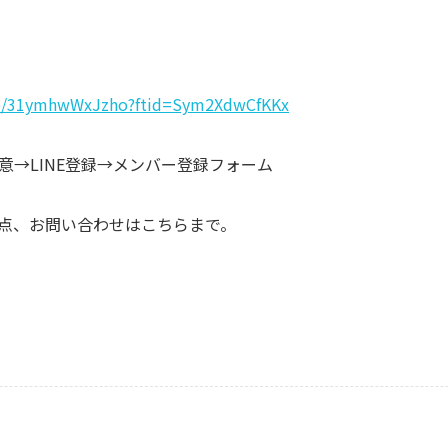
m/p/31ymhwWxJzho?ftid=Sym2XdwCfKKx
意→LINE登録→メンバー登録フォーム
な点、お問い合わせはこちらまで。