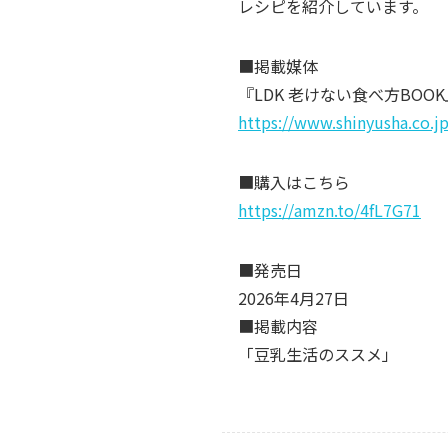
レシピを紹介しています。
■掲載媒体
『LDK 老けない食べ方BO
https://www.shinyusha.co.
■購入はこちら
https://amzn.to/4fL7G71
■発売日
2026年4月27日
■掲載内容
「豆乳生活のススメ」