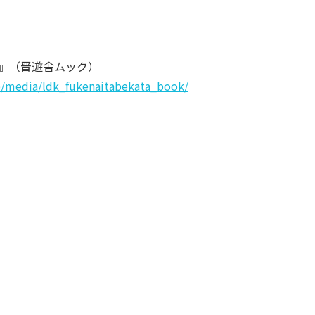
OK』（晋遊舎ムック）
jp/media/ldk_fukenaitabekata_book/