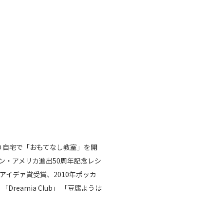
り自宅で「おもてなし教室」を開
マン・アメリカ進出50周年記念レシ
アイデァ賞受賞、2010年ポッカ
amia Club」 「豆腐ようは