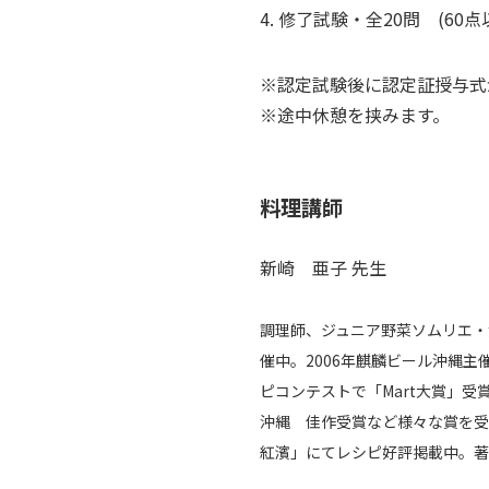
4. 修了試験・全20問 (60
※認定試験後に認定証授与式
※途中休憩を挟みます。
料理講師
新崎 亜子 先生
調理師、ジュニア野菜ソムリエ・
催中。2006年麒麟ビール沖縄主
ピコンテストで「Mart大賞」受
沖縄 佳作受賞など様々な賞を受賞
紅濱」にてレシピ好評掲載中。著