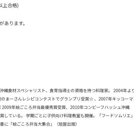
点以上合格)
があります。
沖縄食材スペシャリスト、食育指導士の資格を持つ料理家。 2004年よ
催のまーさんレシピコンテストでグランプリ受賞☆ 、2007年キッコー
賞 2009年絵ごころ弁当最優秀賞受賞、2010年コンビーフハッシュ沖縄 
している。 学期ごとに子供向け料理教室も開催。「フードソムリエ」「Dre
書に「絵ごころ弁当大集合」（旭屋出版）