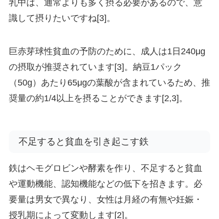
乳中は、通常よりも多く摂る必要があるので、意
識して摂りたいですね[3]。
巨赤芽球性貧血の予防のために、成人は1日240μg
の摂取が推奨されています[3]。納豆1パック
（50g）あたり65μgの葉酸が含まれているため、推
奨量の約1/4以上を摂ることができます[2,3]。
不足すると貧血を引き起こす鉄
鉄はヘモグロビンや酵素を作り、不足すると貧血
や運動機能、認知機能などの低下を招きます。必
要量は男女で異なり、女性は月経の有無や妊娠・
授乳期によって変動します[2]。