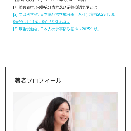
[1] 消費者庁, 栄養成分表示及び栄養強調表示とは
[2] 文部科学省, 日本食品標準成分表（八訂）増補2023年, 豆
類/だいず/［納豆類］/糸引き納豆
[3] 厚生労働省, 日本人の食事摂取基準（2025年版）
著者プロフィール